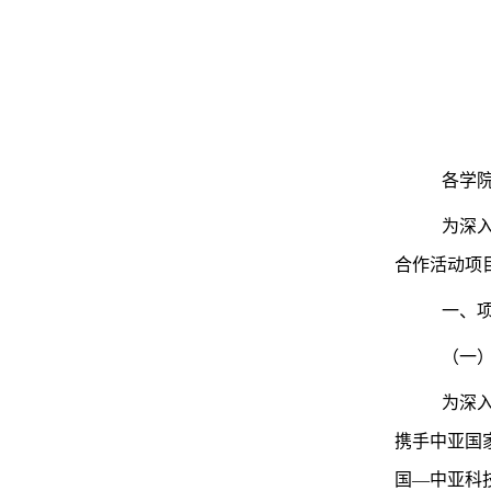
各学
为深
合作活动项
一、
（一
为深
携手中亚国
国—中亚科