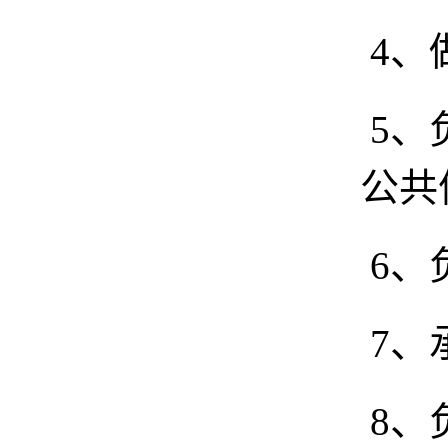
4、
5、
公共
6、
7、
8、